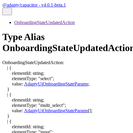
@adapty/capacitor - v4.0.1-beta.1
OnboardingStateUpdatedAction
Type Alias
OnboardingStateUpdatedActio
OnboardingStateUpdatedAction
:
|
{
elementId
:
string
;
elementType
:
"select"
;
value
:
AdaptyUiOnboardingStateParams
;
}
|
{
elementId
:
string
;
elementType
:
"multi_select"
;
value
:
AdaptyUiOnboardingStateParams
[]
;
}
|
{
elementId
:
string
;
elementType
:
"input"
;