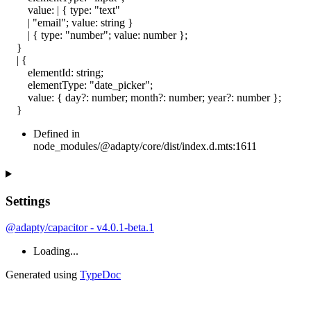
value
:
|
{
type
:
"text"
|
"email"
;
value
:
string
}
|
{
type
:
"number"
;
value
:
number
}
;
}
|
{
elementId
:
string
;
elementType
:
"date_picker"
;
value
:
{
day
?:
number
;
month
?:
number
;
year
?:
number
}
;
}
Defined in
node_modules/@adapty/core/dist/index.d.mts:1611
Settings
@adapty/capacitor - v4.0.1-beta.1
Loading...
Generated using
TypeDoc